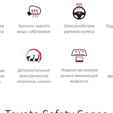
ев
Зеркала заднего
Электрообогрев
Под
ла
вида с обогревом
рулевого колеса
Индикатор низкого
Дополнительный
ые
уровня омывающей
электрический
дв
ля
жидкости
отопитель салона
а
Toyota Safety Sense