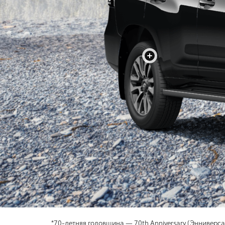
+
*70-летняя годовщина — 70th Anniversary (Энниверс