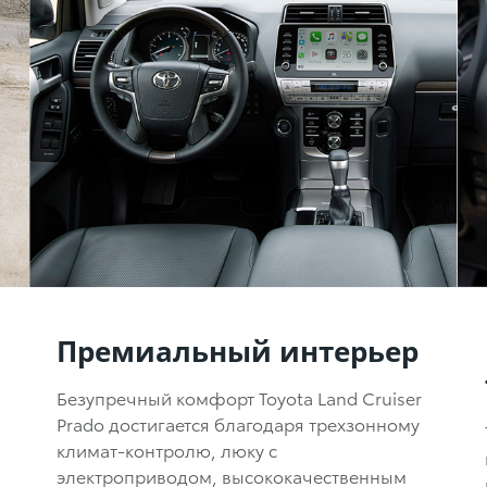
Премиальный интерьер
Безупречный комфорт Toyota Land Cruiser
Prado достигается благодаря трехзонному
климат-контролю,
люку с
электроприводом, высококачественным