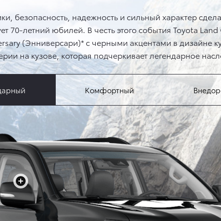
, безопасность, надежность и сильный характер сделал
ует 70-летний юбилей. В честь этого события Toyota Land
rsary (Энниверсари)* c черными акцентами в дизайне к
рии на кузове, которая подчеркивает легендарное нас
дарный
Комфортный
Внедо
+