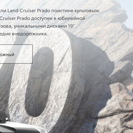
и Land Cruiser Prado поистине культовым.
 Cruiser Prado доступен в юбилейной
узова, уникальными дисками 19”
ледие внедорожника.
рожный