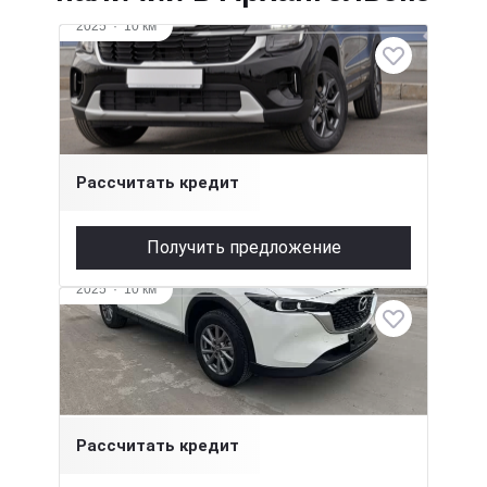
2025
·
10 км
Kia Seltos
1.5 л (115 л.с.), Вариатор, бензин, передний
3 299 000 ₽
Рассчитать кредит
Получить предложение
2025
·
10 км
Mazda CX-5
2 л (155 л.с.), АКПП, бензин, передний
3 900 000 ₽
Рассчитать кредит