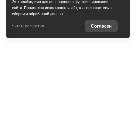
Это необходимо для полноценного функционирования
сайта. Продолжая использовать сайт, вы соглашаетесь со
сбором и обработкой данных.
Получить консультацию
Согласен
Читать полностью
Юридическая информация
Остались вопросы?
Купить Toyota в
кредит
Отправьте заявку, чтобы
Рассчитайте кредитное