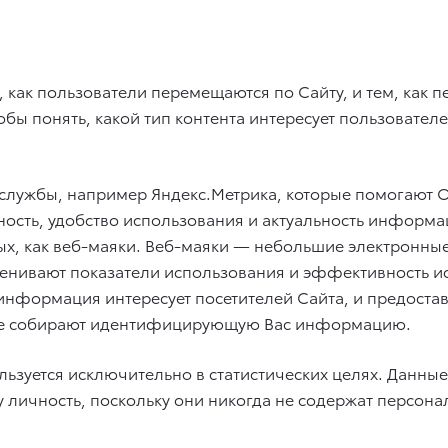
 как пользователи перемещаются по Сайту, и тем, как пе
обы понять, какой тип контента интересует пользовате
-службы, например Яндекс.Метрика, которые помогают О
тность, удобство использования и актуальность информ
ых, как веб-маяки. Веб-маяки — небольшие электронны
нивают показатели использования и эффективность исп
 информация интересует посетителей Сайта, и предост
 не собирают идентифицирующую Вас информацию.
льзуется исключительно в статистических целях. Данн
шу личность, поскольку они никогда не содержат персо