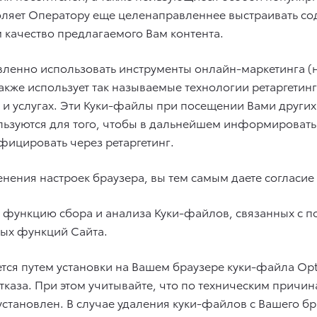
оляет Оператору еще целенаправленнее выстраивать со
 качество предлагаемого Вам контента.
авленно использовать инструменты онлайн-маркетинга 
акже использует так называемые технологии ретаргетинг
и услугах. Эти Куки-файлы при посещении Вами других
льзуются для того, чтобы в дальнейшем информировать 
фицировать через ретаргетинг.
енения настроек браузера, вы тем самым даете согласи
ь функцию сбора и анализа Куки-файлов, связанных с 
рых функций Сайта.
яется путем установки на Вашем браузере куки-файла O
каза. При этом учитывайте, что по техническим причи
установлен. В случае удаления куки-файлов с Вашего б