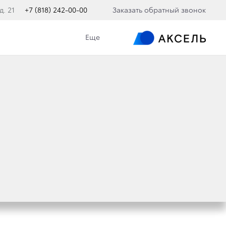
д. 21
+7 (818) 242-00-00
Заказать обратный звонок
Еще
OKIE-ФАЙЛОВ
-сайты. В них браузер записывает сведения
одействия с Вами и персонализацией
а него повторно, Вам не придётся заново