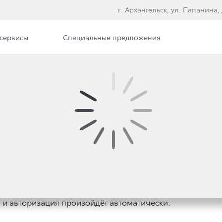
г. Архангельск, ул. Папанина, 
сервисы
Специальные предложения
 ИСПОЛЬЗОВАНИИ CO
 это небольшие текстовые файлы, которые собирают веб
. Куки-сервисы нужны для Вашей идентификации и взаим
а Куки-файлы, авторизовались на сайте и потом зашли н
, и авторизация произойдёт автоматически.