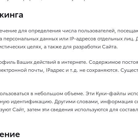
кинга
печение для определения числа пользователей, посеща
а персональных данных или IP-адресов отдельных лиц.
тических целях, а также для разработки Сайта.
рофиль Ваших действий в интернете. Содержимое посто
ктронной почты, IPадрес и т.д. не сохраняются. Сущес
пользоваться в небольшом объеме. Эти Куки-файлы исп
льную идентификацию. Другими словами, информация с
уют Сайт, затем эти сведения используются для состав
жение