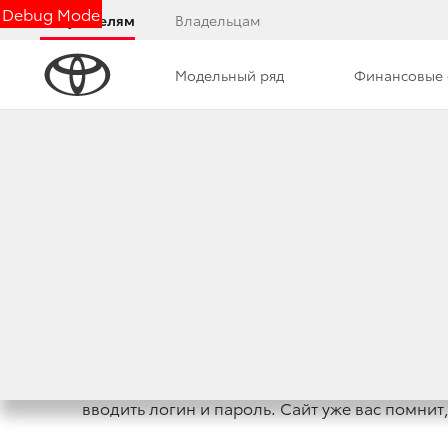
Debug Mode
Покупателям
Владельцам
Модельный ряд
Финансовые 
СОГЛАШЕНИЕ ОБ
1. Общие положения
1.1. Cookie-файлы (далее — «Куки-файлы») —
об интернет-ресурсах, которые Вы посетили
контента. Например, если Вы дали согласие н
вводить логин и пароль. Сайт уже вас помнит