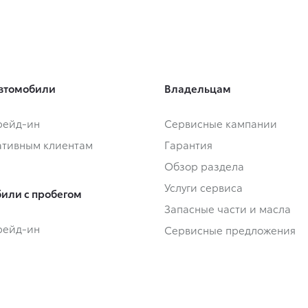
втомобили
Владельцам
Трейд-ин
Сервисные кампании
тивным клиентам
Гарантия
Обзор раздела
Услуги сервиса
или с пробегом
Запасные части и масла
Трейд-ин
Сервисные предложения
или с пробегом в наличии
Регламентное ТО и запись
Замена на новый
Руководства
 покупки