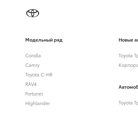
Модельный ряд
Новые а
Corolla
Toyota 
Camry
Корпора
Toyota C-HR
RAV4
Автомоб
Fortuner
Toyota 
Highlander
Автомоб
Land Cruiser Prado
Land Cruiser 300
Hilux
Условия