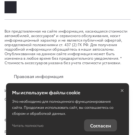
Вся представленная на сайте информация, касающаяся стоимости
автомобилей, аксессуаров* и сервисного обслуживания, носит
информационный характер и не является публичной офертой,
определяемой положениями ст. 437 (2) ГК РФ. Для получения
подробной информации обращайтесь в наши автосалоны.
Опубликованная на данном сайте информация может быть
изменена в любое время без предварительного уведомления. *
Стоимость аксессуаров указана без учета стоимости установки.
Правовая информация
×
Изменить настройку cookies
Мы используем файлы cookie
Сбросить cookie
Это необходимо для полноценного функционирования
сайта. Продолжая использовать сайт, вы соглашаетесь со
сбором и обработкой данных.
©
2026
ООО "Аксель-Норд"
Согласен
Читать полностью
Работает на технологиях
TradeDealer