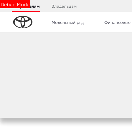
Debug Mode
Покупателям
Владельцам
Модельный ряд
Финансовые 
Дилерский центр
Новости
Преимущества д
СТАРТ ПРОДАЖ О
200
23 сентября 2019 г.
Поделиться