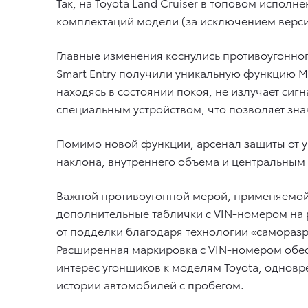
Так, на Toyota Land Cruiser в топовом испол
комплектаций модели (за исключением верси
Главные изменения коснулись противоугонног
Smart Entry получили уникальную функцию Mo
находясь в состоянии покоя, не излучает сиг
специальным устройством, что позволяет зна
Помимо новой функции, арсенал защиты от уг
наклона, внутреннего объема и центральным
Важной противоугонной мерой, применяемой н
дополнительные таблички с VIN-номером на
от подделки благодаря технологии «саморазр
Расширенная маркировка с VIN-номером обес
интерес угонщиков к моделям Toyota, однов
истории автомобилей с пробегом.