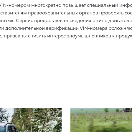
 VIN-номером многократно повышает специальный инф
едставителям правоохранительных органов проверять со
ым». Сервис предоставляет сведения о типе двигателя, 
сти дополнительной верификации VIN-номера осложняю
ие, призваны снизить интерес злоумышленников к проду