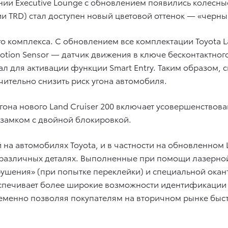
нении Executive Lounge с обновлением появились колесны
и TRD) стал доступен новый цветовой оттенок — «черны
о комплекса. С обновлением все комплектации Toyota L
tion Sensor — датчик движения в ключе бесконтактного
нал для активации функции Smart Entry. Таким образом, 
чительно снизить риск угона автомобиля.
она нового Land Cruiser 200 включает усовершенствов
 замком с двойной блокировкой.
а автомобилях Toyota, и в частности на обновленном La
 различных деталях. Выполненные при помощи лазерно
ушения» (при попытке переклейки) и специальной окант
печивает более широкие возможности идентификации у
ременно позволяя покупателям на вторичном рынке быс