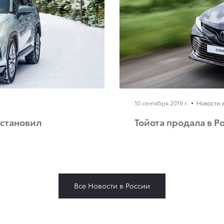
10 сентября 2019 г.
Новости 
установил
Тойота продала в Р
Все Новости в России