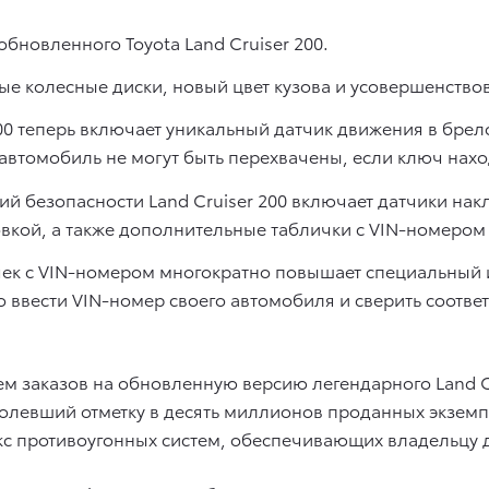
бновленного Toyota Land Cruiser 200.
е колесные диски, новый цвет кузова и усовершенство
200 теперь включает уникальный датчик движения в бре
 автомобиль не могут быть перехвачены, если ключ нахо
 безопасности Land Cruiser 200 включает датчики нак
вкой, а также дополнительные таблички с VIN-номером
ек с VIN-номером многократно повышает специальный
о ввести VIN-номер своего автомобиля и сверить соотв
 заказов на обновленную версию легендарного Land C
олевший отметку в десять миллионов проданных экзем
кс противоугонных систем, обеспечивающих владельцу 