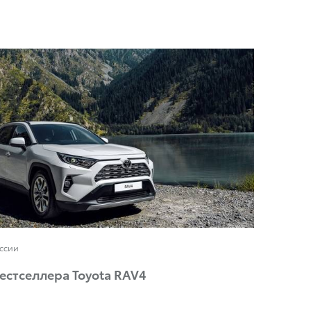
оссии
естселлера Toyota RAV4