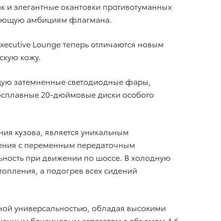
 и элегантные окантовки противотуманных
твующую амбициям флагмана.
ecutive Lounge теперь отличаются новым
скую кожу.
ющую затемненные светодиодные фары,
гкосплавные 20-дюймовые диски особого
ия кузова, является уникальным
ления с переменным передаточным
ьность при движении по шоссе. В холодную
топления, а подогрев всех сидений
нной универсальностью, обладая высокими
шенным бензиновым агрегатом с объемом 4,6