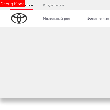
Debug Mode
Покупателям
Владельцам
Модельный ряд
Финансовые 
Дилерский центр
Новости
Преимущества д
ОБНОВЛЕННАЯ ВЕР
EXECUTIVE LOUN
15 июля 2020 г.
Поделиться