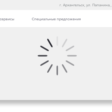
г. Архангельск, ул. Папанина, 
сервисы
Специальные предложения
илерского центра
Вакансии
Документы
СИЯ TOYOTA LAND CR
GE