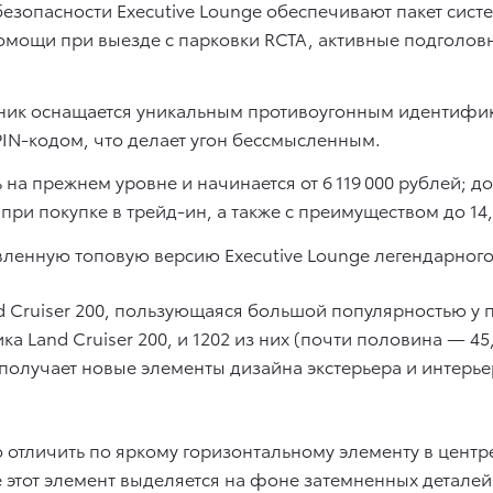
зопасности Executive Lounge обеспечивают пакет систем
омощи при выезде с парковки RCTA, активные подголов
ик оснащается уникальным противоугонным идентифик
IN-кодом, что делает угон бессмысленным.
на прежнем уровне и начинается от 6 119 000 рублей; 
 при покупке в трейд-ин, а также с преимуществом до 1
ленную топовую версию Executive Lounge легендарного T
d Cruiser 200, пользующаяся большой популярностью у п
а Land Cruiser 200, и 1202 из них (почти половина — 4
олучает новые элементы дизайна экстерьера и интерье
 отличить по яркому горизонтальному элементу в центр
 этот элемент выделяется на фоне затемненных детале