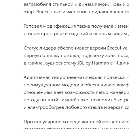
автомобиля стильной и динамичной. Новый 
фар. Внесенные изменения придают внешнему
Топовая модификация также получила измене
стилем прострочки сидений и особым видом 
Статус лидера обеспечивает версии Execut
черную отделку потолка, подсветку зоны пос
дизайна, аудиосистему JBL by Harman c 14 ди
Адаптивная гидропневматическая подвеска, 
преимуществом модели и обеспечивает комф
отношением дает возможность легко маневрир
погоду полный зимний пакет позволит быстро
и электрообогрев лобового стекла и зеркал с
При популярности среди жителей мегаполисов
характеристиками проходимости, мощной и 