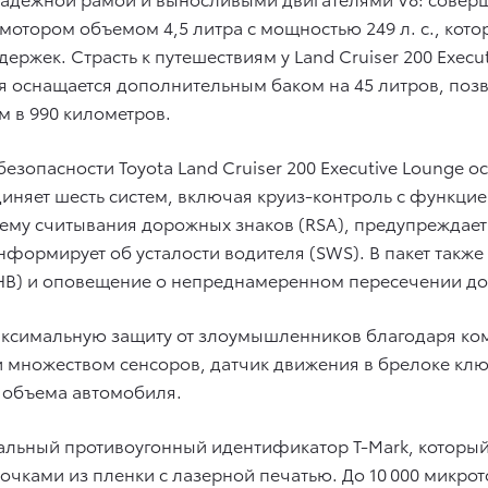
мотором объемом 4,5 литра с мощностью 249 л. с., кот
ржек. Страсть к путешествиям у Land Cruiser 200 Execut
ия оснащается дополнительным баком на 45 литров, п
м в 990 километров.
зопасности Toyota Land Cruiser 200 Executive Lounge о
ъединяет шесть систем, включая круиз-контроль с функц
тему считывания дорожных знаков (RSA), предупреждае
формирует об усталости водителя (SWS). В пакет также
HB) и оповещение о непреднамеренном пересечении до
аксимальную защиту от злоумышленников благодаря ком
и множеством сенсоров, датчик движения в брелоке клю
о объема автомобиля.
льный противоугонный идентификатор T-Mark, который
чками из пленки с лазерной печатью. До 10 000 микрот