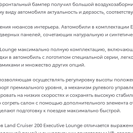
фронтальный бампер получил большой воздухозаборник
 виду автомобиля актуальность и дерзость, соответс
ния нюансов интерьера. Автомобили в комплектации Ex
дверных панелей, сочетающих натуральную и синтетиче
ive Lounge максимально полную комплектацию, включа
адки в автомобиль с логотипом специальной серии, ле
намиками и множество других опций.
позволяющая осуществлять регулировку высоты положен
орт премиального уровня, а механизм рулевого управ
овать на низких скоростях и сохранять высокую стабил
 согреть салон с помощью дополнительного элемента о
делают подготовку к поездке максимально быстрой.
 Land Cruiser 200 Executive Lounge отличается выраже
надежной рамой и выносливыми двигателями V8: совер