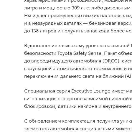
литра и мощностью 309 л. с. либо дизельным 
Нм и дает преимущество низких налоговых изде
и в незаурядных деталях — бензиновая верс
до 138 литров и получить запас хода более че
В дополнение к высокому уровню пассивной бе
безопасности Toyota Safety Sense. Пакет об
до впереди идущего автомобиля (DRCC), сис
с функцией автоматического торможения и ин
переключения дальнего света на ближний (A
Специальная серия Executive Lounge имеет м
сигнализация с энергонезависимой сиреной 
блокировкой, датчики наклона и внутреннег
С обновлением комплектация получила уника
элементов автомобиля специальными микрото