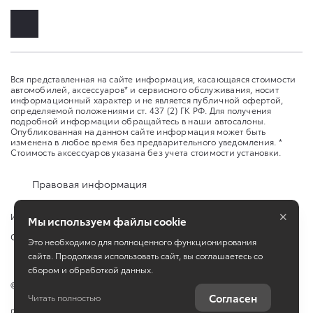
Вся представленная на сайте информация, касающаяся стоимости
автомобилей, аксессуаров* и сервисного обслуживания, носит
информационный характер и не является публичной офертой,
определяемой положениями ст. 437 (2) ГК РФ. Для получения
подробной информации обращайтесь в наши автосалоны.
Опубликованная на данном сайте информация может быть
изменена в любое время без предварительного уведомления. *
Стоимость аксессуаров указана без учета стоимости установки.
Правовая информация
×
Изменить настройку cookies
Мы используем файлы cookie
Сбросить cookie
Это необходимо для полноценного функционирования
сайта. Продолжая использовать сайт, вы соглашаетесь со
сбором и обработкой данных.
©
2026
ООО "Аксель-Норд"
Согласен
Читать полностью
Работает на технологиях
TradeDealer