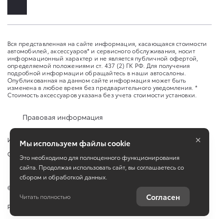
Вся представленная на сайте информация, касающаяся стоимости
автомобилей, аксессуаров* и сервисного обслуживания, носит
информационный характер и не является публичной офертой,
определяемой положениями ст. 437 (2) ГК РФ. Для получения
подробной информации обращайтесь в наши автосалоны.
Опубликованная на данном сайте информация может быть
изменена в любое время без предварительного уведомления. *
Стоимость аксессуаров указана без учета стоимости установки.
Правовая информация
×
Изменить настройку cookies
Мы используем файлы cookie
Сбросить cookie
Это необходимо для полноценного функционирования
сайта. Продолжая использовать сайт, вы соглашаетесь со
сбором и обработкой данных.
©
2026
ООО "Аксель-Норд"
Согласен
Читать полностью
Работает на технологиях
TradeDealer