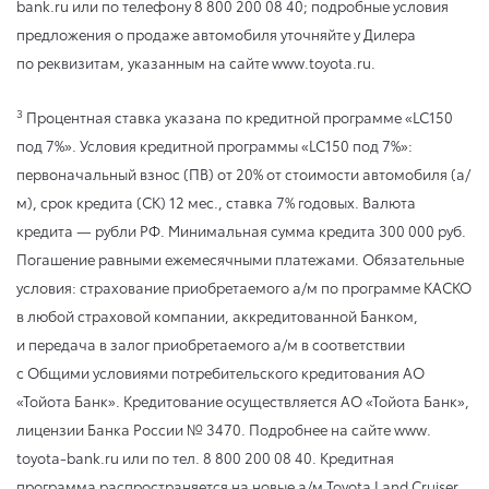
bank.ru или по телефону 8 800 200 08 40; подробные условия
предложения о продаже автомобиля уточняйте у Дилера
по реквизитам, указанным на сайте www.toyota.ru.
3
Процентная ставка указана по кредитной программе «LC150
под 7%». Условия кредитной программы «LC150 под 7%»:
первоначальный взнос (ПВ) от 20% от стоимости автомобиля (а/
м), срок кредита (СК) 12 мес., ставка 7% годовых. Валюта
кредита — рубли РФ. Минимальная сумма кредита 300 000 руб.
Погашение равными ежемесячными платежами. Обязательные
условия: страхование приобретаемого а/м по программе КАСКО
в любой страховой компании, аккредитованной Банком,
и передача в залог приобретаемого а/м в соответствии
с Общими условиями потребительского кредитования АО
«Тойота Банк». Кредитование осуществляется АО «Тойота Банк»,
лицензии Банка России № 3470. Подробнее на сайте www.
toyota-bank.ru или по тел. 8 800 200 08 40. Кредитная
программа распространяется на новые а/м Toyota Land Cruiser