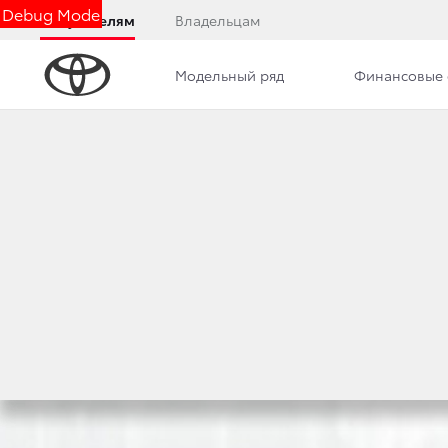
Debug Mode
Покупателям
Владельцам
Модельный ряд
Финансовые 
Обзор
Фото
Комплектации
Описани
СПЕЦИ
Черно-белый кузов, двухцветные легкоспла
Toyota Gazoo Racing
впечатляет еще более де