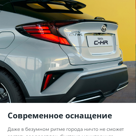
Современное оснащение
Даже в безумном ритме города ничто не сможет
застать вас врасплох. Система мониторинга