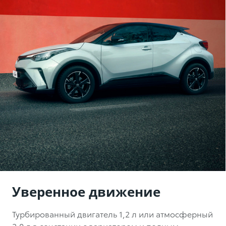
Уверенное движение
Турбированный двигатель
1,2 л
или атмосферный
2,0 л
в сочетании с вариатором и полным