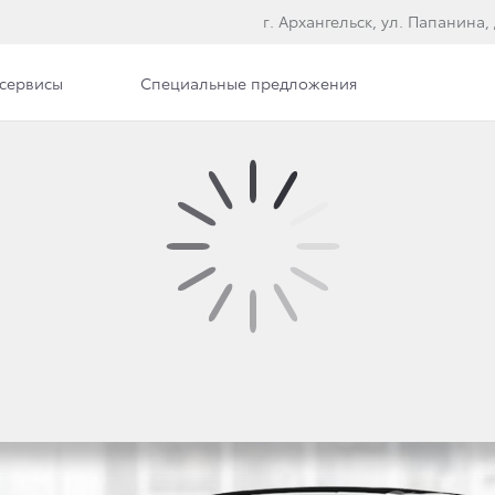
г. Архангельск, ул. Папанина, 
сервисы
Специальные предложения
е модели
АЛЬНАЯ СЕРИЯ
TOYOT
вные колесные диски и эффектные черные акценты —
TO
рзким, смелым и выразительным дизайном.