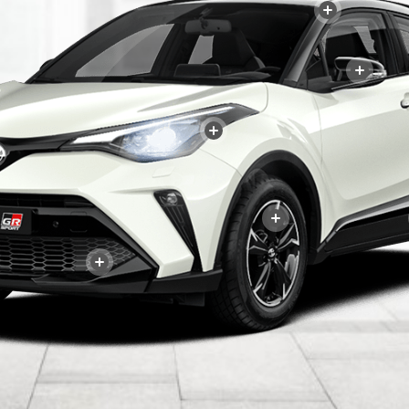
+
+
+
+
+