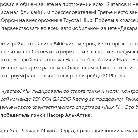
ровал в общем зачете на протяжении всех 12 этапов и не
са над ближайшим преследователем! Третье место занял
рром на внедорожнике Toyota Hilux. Победы в классе
первенствовать во всем автомобильном зачете «Дакара
лли-рейда составила 8400 километров, из которых на с
позволило обеспечить фирменные песчаные спецучастк
ало преградой для экипажа Нассера Аль-Аттия и Матье Б
тия стал четырехкратным победителем «Дакара» и прине
Hilux триумфально выиграл в ралли-рейде 2019 года.
чувство! Мы лидировали со старта гонки и могли контро
ей команде TOYOTA GAZOO Racing за поддержку. Также
дание нового фантастического спорткара Hilux T1+. Эт
л
победитель гонки Нассер Аль-Аттия.
зида Аль-Раджи и Майкла Орра, представляющий команду
яжении всего спортивного сезона. Его мастерство, а та