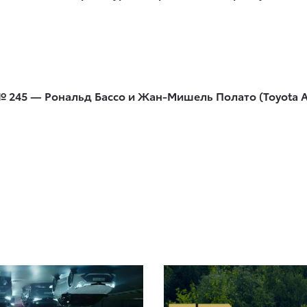
 245 — Рональд Бассо и Жан-Мишель Полато (Toyota A