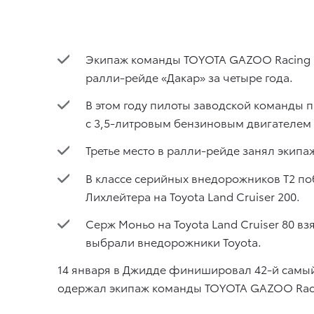
Экипаж команды TOYOTA GAZOO Racing в 
ралли-рейде «Дакар» за четыре года.
В этом году пилоты заводской команды п
с 3,5-литровым бензиновым двигателем V
Третье место в ралли-рейде занял экипа
В классе серийных внедорожников Т2 по
Лихлейтера на Toyota Land Cruiser 200.
Серж Моньо на Toyota Land Cruiser 80 вз
выбрали внедорожники Toyota.
14 января в Джидде финишировал 42-й самый
одержал экипаж команды TOYOTA GAZOO Racin