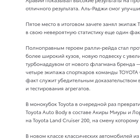
отличного результата. Аль-Раджи смог улучш
Пятое место в итоговом зачете занял экипа
в свою невероятную статистику еще один факт,
Полноправным героем ралли-рейда стал прото
более широкий кузов, новую подвеску с уве
турбонаддувом от нового флагмана бренда —
четыре экипажа спорткаров команды TOYOTA 
факт служит убедительным доказательством 
и тестирования агрегатов.
В монокубок Toyota в очередной раз преврат
Toyota Auto Body в составе Акиры Миуры и Л
на Toyota Land Cruiser 200, на смену которому
В новом классе классических автомобилей из 