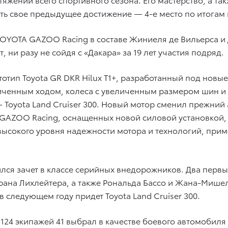
ить свое предыдущее достижение — 4-е место по итогам 
ж TOYOTA GAZOO Racing в составе Жиниеля де Вильерса 
 ни разу не сойдя с «Дакара» за 19 лет участия подряд.
тип Toyota GR DKR Hilux T1+, разработанный под новые
личенным ходом, колеса с увеличенным размером шин и 
 Toyota Land Cruiser 300. Новый мотор сменил прежний
GAZOO Racing, оснащенных новой силовой установкой,
высокого уровня надежности мотора и технологий, при
ился зачет в классе серийных внедорожников. Два перв
орана Лихлейтера, а также Рональда Бассо и Жана-Мише
 в следующем году придет Toyota Land Cruiser 300.
124 экипажей 41 выбрал в качестве боевого автомобиля