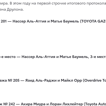
ра. В этом году на первой строчке итогового протокола
ена Друлона.
201 — Нассер Аль-Аттия и Матье Баумель (TOYOTA GAZ
1-е место — Нассер Аль-Аттия и Матье Баумель, 3-е ме
ажа № 205 — Язид Аль-Раджи и Майкл Орр (Overdrive To
ж № 242 — Акира Миура и Лоран Лихлейтер (Toyota Auto