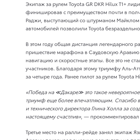
Экипаж за рулем Toyota GR DKR Hilux T1+ лиди
финишировав с преимуществом почти в полча
Раджи, выступающий со штурманом Майклом О
автомобилей позволили Toyota безраздельно 
В этом году общая дистанция легендарного ра
пришествие марафона в Саудовскую Аравию 
навигацию и скоростные этапы. Все это не ст
участников. Благодаря этому триумфу Аль-Ат
за четыре года. Ранее пилот за рулем Toyota 
«Победа на ≪Дакаре≫ это такое невероятное 
триумф еще более впечатляющим. Спасибо вс
и технического директора Глина Холла за соз
настоящему счастлив»
, — прокомментирова
Третье место на ралли-рейде занял экипаж Я
Аравии показывал высокие результаты на прот