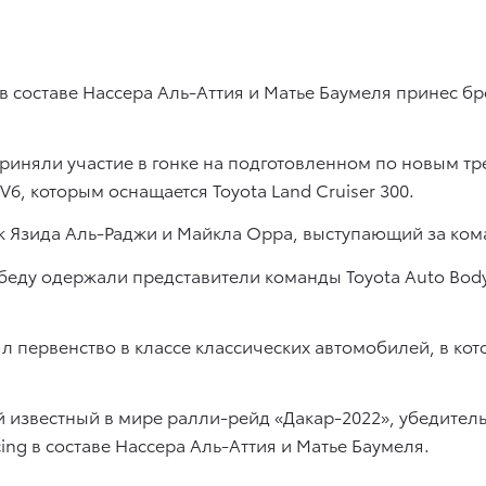
составе Нассера Аль-Аттия и Матье Баумеля принес бр
риняли участие в гонке на подготовленном по новым тре
6, которым оснащается Toyota Land Cruiser 300.
ж Язида Аль-Раджи и Майкла Орра, выступающий за кома
беду одержали представители команды Toyota Auto Body
ял первенство в классе классических автомобилей, в кот
 известный в мире ралли-рейд «Дакар-2022», убедитель
g в составе Нассера Аль-Аттия и Матье Баумеля.