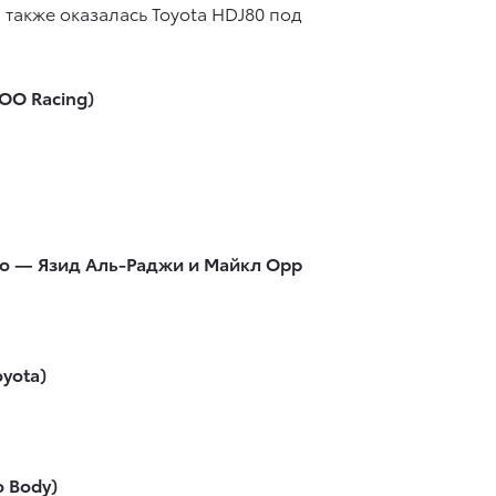
 также оказалась Toyota HDJ80 под
OO Racing)
сто — Язид Аль-Раджи и Майкл Орр
yota)
 Body)