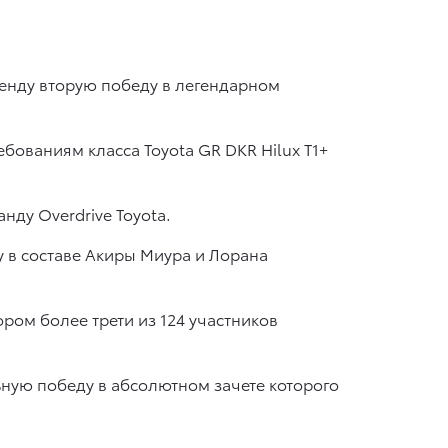
енду вторую победу в легендарном
бованиям класса Toyota GR DKR Hilux T1+
нду Overdrive Toyota.
 в составе Акиры Миура и Лорана
ором более трети из 124 участников
ную победу в абсолютном зачете которого