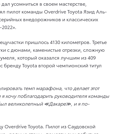
 дал усомниться в своем мастерстве,
 пилот команды Overdrive Toyota Язид Аль-
 серийных внедорожников и классических
-2022».
пецучастки пришлось 4130 километров. Третье
и с дюнами, каменистые отрезки, сложную
аумеля, который оказался лучшим из 409
с бренду Toyota второй чемпионский титул
лировать темп марафона, что делает этот
 я хочу поблагодарить руководителя команды
о был великолепный ≪Дакаре≫, и я по-
 Overdrive Toyota. Пилот из Саудовской
кже «родные стены» помогли ему добиться