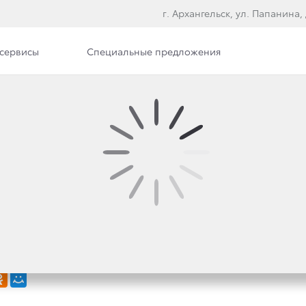
г. Архангельск, ул. Папанина, 
сервисы
Специальные предложения
илерского центра
Вакансии
Документы
СТИ TOYOTA: НАССЕР
 HILUX СТАЛ ПОБЕДИТ
АЛЛИ-РЕЙДА «ДАКАР-2