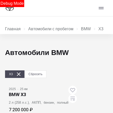
Debug Mode
Главная
Автомобили с пробегом
BMW
X3
Автомобили BMW
X3
Сбросить
2025
·
25 км
BMW X3
2 л (258 л.с.), АКПП, бензин, полный
7 200 000 ₽