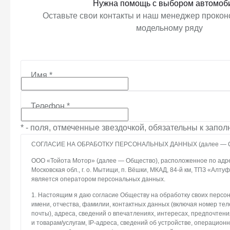
Нужна помощь с выбором автомоб
Оставьте свои контакты и наш менеджер проконс
модельному ряду
Имя
*
Телефон
*
* - поля, отмеченные звездочкой, обязательны к запо
СОГЛАСИЕ НА ОБРАБОТКУ ПЕРСОНАЛЬНЫХ ДАННЫХ (далее — С
ООО «Тойота Мотор» (далее — Общество), расположенное по адрес
Московская обл., г. о. Мытищи, п. Вёшки, МКАД, 84-й км, ТПЗ «Алтуфье
является оператором персональных данных.
1. Настоящим я даю согласие Обществу на обработку своих персо
имени, отчества, фамилии, контактных данных (включая номер те
почты), адреса, сведений о впечатлениях, интересах, предпочтени
и товарам/услугам, IP-адреса, сведений об устройстве, операцион