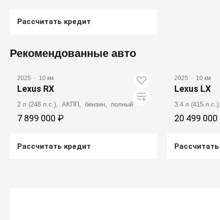
Рассчитать кредит
Получить предложение
Рекомендованные авто
2025
·
10 км
2025
·
10 км
Lexus RX
Lexus LX
2 л (248 л.с.), АКПП, бензин, полный
3.4 л (415 л.с
7 899 000 ₽
20 499 000
Рассчитать кредит
Рассчитать
Получить предложение
Получ