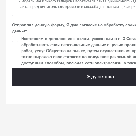
и модели мобильного телефона посетителя сайта, уникального и
сайта, предпочтительного времени и способа для контакта, истори
2. Под обработкой персональных данных понимаются следующие де
систематизация, накопление, хранение, уточнение (обновление, и
Отправляя данную форму, Я даю согласие на обработку свои
использование, передача (предоставление, доступ), блокирование
данных.
персональных данных. Общество обрабатывает персональные да
средств автоматизации.
Настоящим в дополнение к целям, указанным в п. 3 Согл
обрабатывать свои персональные данные с целью продв
3. Целью обработки персональных данных является осуществлен
работ, услуг Общества на рынке, путем осуществления п
Общества с посетителями и пользователями сайта.
также выражаю свое согласие на получение рекламной
4. Я даю согласие на передачу моих персональных данных третьи
доступным способом, включая сети электросвязи, а также
размещен на сайте в разделе «Юридическая информация».
Жду звонка
5. Данное Согласие действует до момента достижения цели обраб
в настоящем Согласии. Я осведомлен, что Общество будет обраба
в случае, если это необходимо для определенной цели, и может з
срок действия своего согласия на обработку по истечении 10 лет с
что оно соответствует моим намерениям.
6. Согласие может быть отозвано путем направления письменног
заказным почтовым отправлением с описью вложения по адресу: 14
г. о. Мытищи, п. Вёшки, МКАД 84-й км, ТПЗ «Алтуфьево», вл. 5, стр. 1