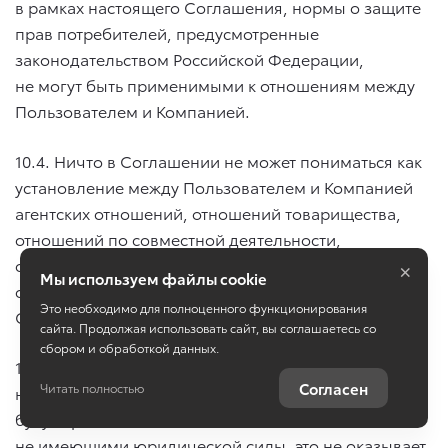
в рамках настоящего Соглашения, нормы о защите
прав потребителей, предусмотренные
законодательством Российской Федерации,
не могут быть применимыми к отношениям между
Пользователем и Компанией.
10.4. Ничто в Соглашении не может пониматься как
установление между Пользователем и Компанией
агентских отношений, отношений товарищества,
отношений по совместной деятельности,
×
отношений личного найма, либо каких-то иных
Мы используем файлы cookie
отношений, прямо не предусмотренных
Это необходимо для полноценного функционирования
Соглашением.
сайта. Продолжая использовать сайт, вы соглашаетесь со
сбором и обработкой данных.
10.5. Если по тем или иным причинам одно или
Согласен
Читать полностью
несколько положений настоящего Соглашения
будут признаны недействительными или
не имеющими юридической силы, это не оказывает