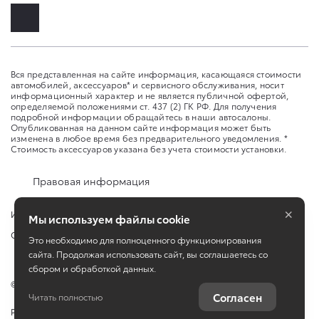
Вся представленная на сайте информация, касающаяся стоимости
автомобилей, аксессуаров* и сервисного обслуживания, носит
информационный характер и не является публичной офертой,
определяемой положениями ст. 437 (2) ГК РФ. Для получения
подробной информации обращайтесь в наши автосалоны.
Опубликованная на данном сайте информация может быть
изменена в любое время без предварительного уведомления. *
Стоимость аксессуаров указана без учета стоимости установки.
Правовая информация
×
Изменить настройку cookies
Мы используем файлы cookie
Сбросить cookie
Это необходимо для полноценного функционирования
сайта. Продолжая использовать сайт, вы соглашаетесь со
сбором и обработкой данных.
©
2026
ООО "Аксель-Норд"
Согласен
Читать полностью
Работает на технологиях
TradeDealer