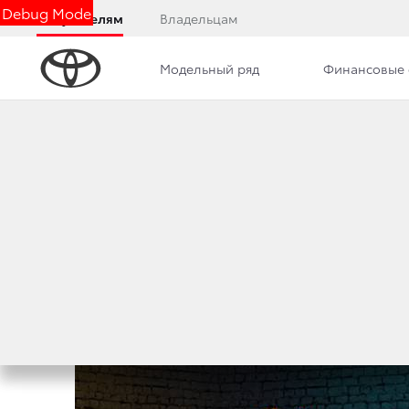
Debug Mode
Покупателям
Владельцам
Модельный ряд
Финансовые 
Дилерский центр
Новости
Преимущества д
В ИЮЛЕ СТАРТОВ
1 июля 2018 г.
Поделиться