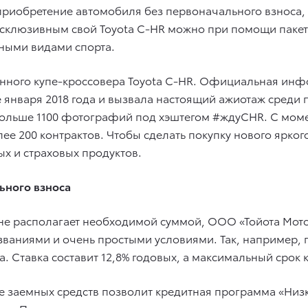
и приобретение автомобиля без первоначального взноса,
ксклюзивным свой Toyota C-HR можно при помощи пакето
ьными видами спорта.
нного купе-кроссовера Toyota C-HR. Официальная инфо
е января 2018 года и вызвала настоящий ажиотаж среди
ольше 1100 фотографий под хэштегом #ждуCHR. С моме
е 200 контрактов. Чтобы сделать покупку нового ярког
ых и страховых продуктов.
ьного взноса
о не располагает необходимой суммой, ООО «Тойота Мот
ваниями и очень простыми условиями. Так, например, п
 Ставка составит 12,8% годовых, а максимальный срок к
е заемных средств позволит кредитная программа «Низ