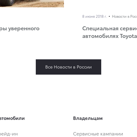
8 июня 2018 г.
Новости в Ро
еры уверенного
Специальная серви
автомобилях Toyota
Все Новости в России
втомобили
Владельцам
Трейд-ин
Сервисные кампании