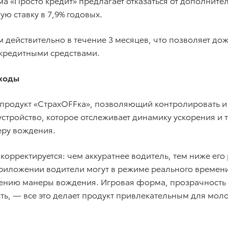
ма «Просто кредит» предлагает отказаться от дополните
ю ставку в 7,9% годовых.
действительно в течение 3 месяцев, что позволяет дож
 кредитными средствами.
сходы
 продукт «СтрахOFFка», позволяющий контролировать и
устройство, которое отслеживает динамику ускорения и
еру вождения.
 корректируется: чем аккуратнее водитель, тем ниже ег
риложении водители могут в режиме реального времени
ению манеры вождения. Игровая форма, прозрачность 
сть, — все это делает продукт привлекательным для мол