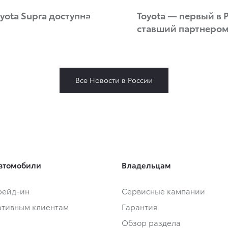
oyota Supra доступна
Toyota — первый в
ставший партнеро
Все Новости в России
втомобили
Владельцам
Трейд-ин
Сервисные кампании
тивным клиентам
Гарантия
Обзор раздела