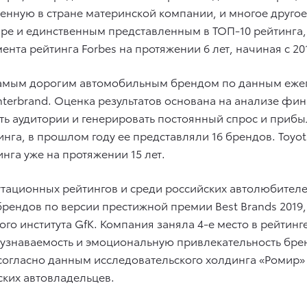
ленную в стране материнской компании, и многое друго
е и единственным представленным в ТОП-10 рейтинга,
нта рейтинга Forbes на протяжении 6 лет, начиная с 201
 самым дорогим автомобильным брендом по данным ежег
nterbrand. Оценка результатов основана на анализе фи
ость аудитории и генерировать постоянный спрос и при
га, в прошлом году ее представляли 16 брендов. Toyot
нга уже на протяжении 15 лет.
тационных рейтингов и среди российских автолюбителе
рендов по версии престижной премии Best Brands 2019
го института GfK. Компания заняла 4-е место в рейтин
узнаваемость и эмоциональную привлекательность брен
ласно данным исследовательского холдинга «Ромир» в 
ских автовладельцев.