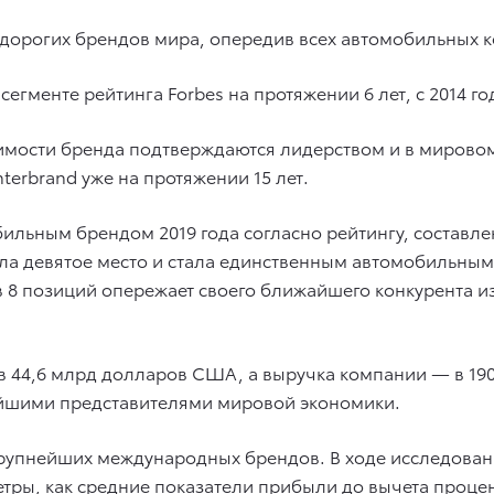
х дорогих брендов мира, опередив всех автомобильных к
егменте рейтинга Forbes на протяжении 6 лет, с 2014 го
имости бренда подтверждаются лидерством и в мировом 
terbrand уже на протяжении 15 лет.
ильным брендом 2019 года согласно рейтингу, состав
яла девятое место и стала единственным автомобильны
в 8 позиций опережает своего ближайшего конкурента и
 в 44,6 млрд долларов США, а выручка компании — в 19
ейшими представителями мировой экономики.
крупнейших международных брендов. В ходе исследован
ры, как средние показатели прибыли до вычета процент