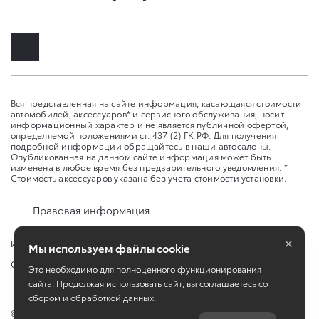
Вся представленная на сайте информация, касающаяся стоимости
автомобилей, аксессуаров* и сервисного обслуживания, носит
информационный характер и не является публичной офертой,
определяемой положениями ст. 437 (2) ГК РФ. Для получения
подробной информации обращайтесь в наши автосалоны.
Опубликованная на данном сайте информация может быть
изменена в любое время без предварительного уведомления. *
Стоимость аксессуаров указана без учета стоимости установки.
Правовая информация
×
Изменить настройку cookies
Мы используем файлы cookie
Сбросить cookie
Это необходимо для полноценного функционирования
сайта. Продолжая использовать сайт, вы соглашаетесь со
сбором и обработкой данных.
©
2026
ООО "Аксель-Норд"