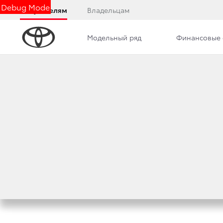
Debug Mode
Покупателям
Владельцам
Модельный ряд
Финансовые 
Дилерский центр
Новости
Преимущества д
TOYOTA CAMRY П
В РОССИИ 2020»
11 сентября 2020 г.
Поделиться