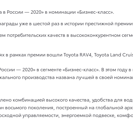
 в России — 2020» в номинации «Бизнес-класс».
награды уже в шестой раз в истории престижной премии
ем потребительских качеств в высококонкурентном сегм
 в рамках премии вошли Toyota RAV4, Toyota Land Cruiser
оссии — 2020» в сегменте «Бизнес-класс». В этом году в
окального производства названа лучшей в своей номин
влено комбинацией высокого качества, удобства для во
ан восьмого поколения, построенный на глобальной арх
осходной управляемости, энергоемкой подвеске, комф