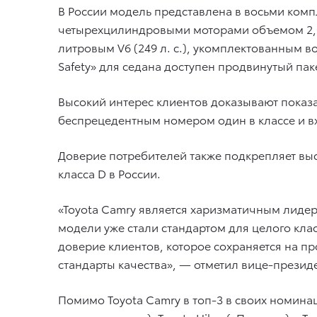
В России модель представлена в восьми ком
четырехцилиндровыми моторами объемом 2,0 л (
литровым V6 (249 л. с.), укомплектованным 
Safety» для седана доступен продвинутый паке
Высокий интерес клиентов доказывают показа
беспрецедентным номером один в классе и вх
Доверие потребителей также подкрепляет выс
класса D в России.
«Toyota Camry является харизматичным лидеро
модели уже стали стандартом для целого клас
доверие клиентов, которое сохраняется на п
стандарты качества», — отметил вице-презид
Помимо Toyota Camry в топ-3 в своих номинац